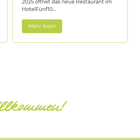
2025 öffnet das neue Restaurant im
HotelFünf10...
Mehr lesen
illkommen!