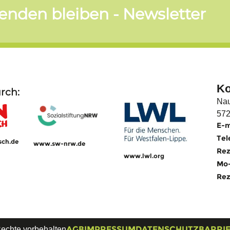
nden bleiben - Newsletter
Ko
rch:
Nau
572
E-m
Tel
ch.de
www.sw-nrw.de
Rez
www.lwl.org
Mo-
Rez
AGB
IMPRESSUM
DATENSCHUTZ
BARRIE
Rechte vorbehalten