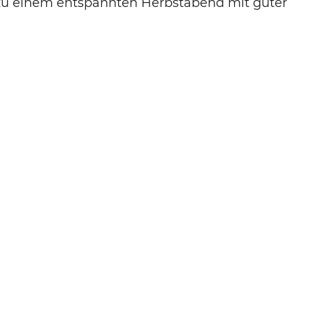
e zu einem entspannten Herbstabend mit guter
NÄCHSTER BEITRAG