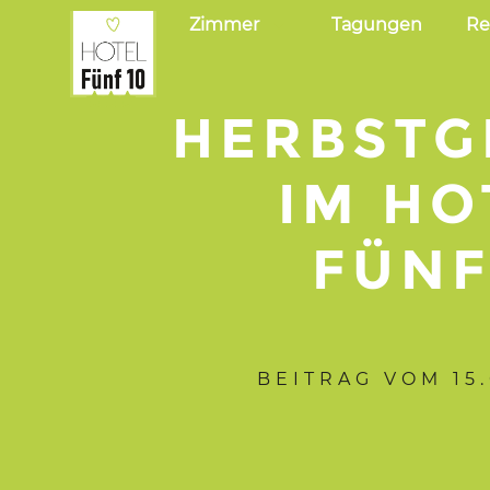
GANS EI
Zimmer
Tagungen
Re
–
HERBSTG
IM HO
FÜNF
BEITRAG VOM
15