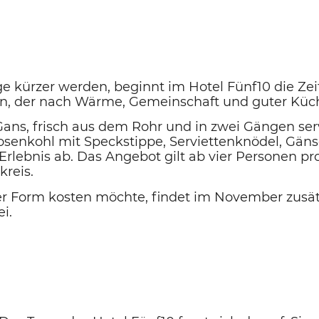
 kürzer werden, beginnt im Hotel Fünf10 die Zeit 
in, der nach Wärme, Gemeinschaft und guter Küc
Gans, frisch aus dem Rohr und in zwei Gängen serv
osenkohl mit Speckstippe
,
Serviettenknödel
,
Gäns
Erlebnis ab. Das Angebot gilt
ab vier Personen pr
reis.
er Form kosten möchte, findet im November zusät
i.