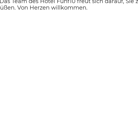
 Das Team des Hotel Fünf10 freut sich darauf, Si
grüßen. Von Herzen willkommen.
WhatsApp