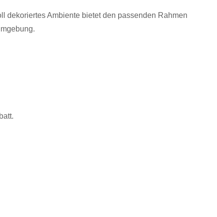
voll dekoriertes Ambiente bietet den passenden Rahmen
 Umgebung.
att.
+ iCal / Outlook exportieren