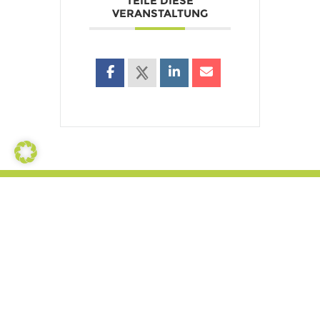
TEILE DIESE
VERANSTALTUNG
Kontaktieren Sie uns
Nauholzer Weg 19a,
57250 Netphen
E-mail: info(at)hotel-fuenf10.de
Telefon +49 2737 98 48 040