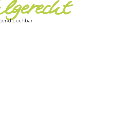
lgerecht
egend buchbar.