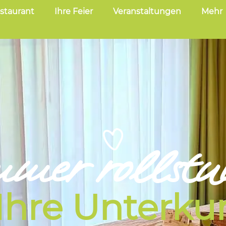
staurant
Ihre Feier
Veranstaltungen
Mehr
mmer rollstu
 Ihre Unterku